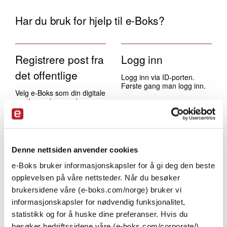
Har du bruk for hjelp til e-Boks?
Registrere post fra
Logg inn
det offentlige
Logg inn via ID-porten.
Første gang man logg inn.
Velg e-Boks som din digitale
postkasse leverandør.
Denne nettsiden anvender cookies
Organiser din post
e-Boks bruker informasjonskapsler for å gi deg den beste
opplevelsen på våre nettsteder. Når du besøker
Åpne, flytte, slette, og
brukersidene våre (e-boks.com/norge) bruker vi
navngi post
informasjonskapsler for nødvendig funksjonalitet,
statistikk og for å huske dine preferanser. Hvis du
besøker bedriftssidene våre (e-boks.com/corporate/),