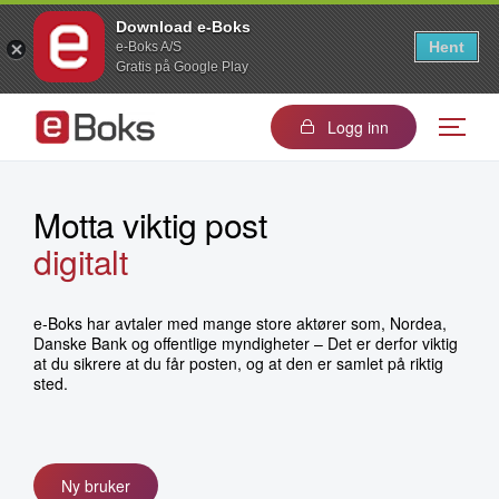
Download e-Boks
Hent
e-Boks A/S
Gratis på Google Play
Logg inn
Motta viktig post
digitalt
digitale postkassen
digitalt
digitale postkassen
e-Boks har avtaler med mange store aktører som, Nordea,
Danske Bank og offentlige myndigheter – Det er derfor viktig
at du sikrere at du får posten, og at den er samlet på riktig
sted.
Ny bruker