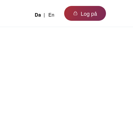
Log på
Da
En