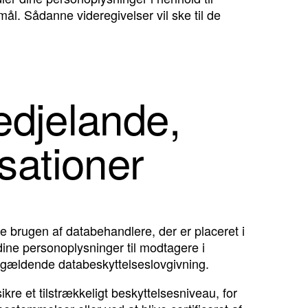
mål. Sådanne videregivelser vil ske til de
redjelande,
sationer
re brugen af databehandlere, der er placeret i
 dine personoplysninger til modtagere i
id gældende databeskyttelseslovgivning.
re et tilstrækkeligt beskyttelsesniveau, for