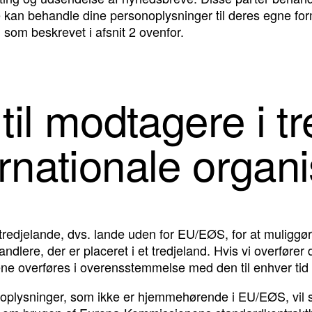
kke kan behandle dine personoplysninger til deres egne for
om beskrevet i afsnit 2 ovenfor.
til modtagere i t
rnationale organi
 tredjelande, dvs. lande uden for EU/EØS, for at muliggø
ndlere, der er placeret i et tredjeland. Hvis vi overfører
ataene overføres i overensstemmelse med den til enhver t
oplysninger, som ikke er hjemmehørende i EU/EØS, vil sik