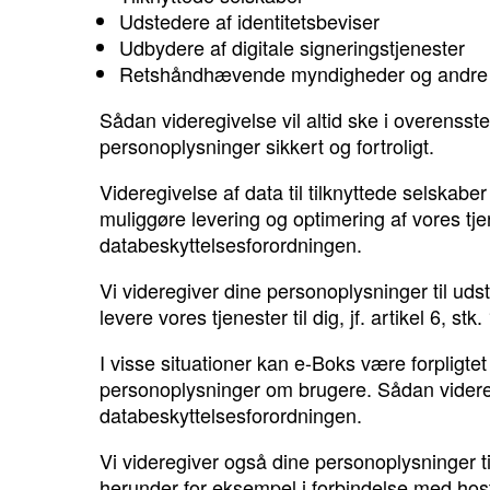
Udstedere af identitetsbeviser
Udbydere af digitale signeringstjenester
Retshåndhævende myndigheder og andre o
Sådan videregivelse vil altid ske i overenss
personoplysninger sikkert og fortroligt.
Videregivelse af data til tilknyttede selskabe
muliggøre levering og optimering af vores tjenes
databeskyttelsesforordningen.
Vi videregiver dine personoplysninger til uds
levere vores tjenester til dig, jf. artikel 6, stk
I visse situationer kan e-Boks være forpligt
personoplysninger om brugere. Sådan videregivel
databeskyttelsesforordningen.
Vi videregiver også dine personoplysninger t
herunder for eksempel i forbindelse med hos