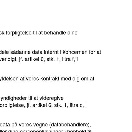
forpligtelse til at behandle dine
 dele sådanne data internt i koncernen for at
t, jf. artikel 6, stk. 1, litra f, i
fyldelsen af vores kontrakt med dig om at
ndigheder til at videregive
telse, jf. artikel 6, stk. 1, litra c, i
e data på vores vegne (databehandlere),
er dine personoplysninger i henhold til