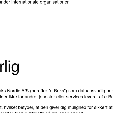
under internationale organisationer
lig
-Boks Nordic A/S (herefter "e-Boks") som dataansvarlig 
lder ikke for andre tjenester eller services leveret af e-B
et, hvilket betyder, at den giver dig mulighed for sikkert
(herefter "den e-Wallet") på din egen enhed.