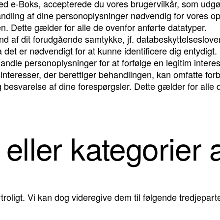
ed e-Boks, accepterede du vores brugervilkår, som udgør e
andling af dine personoplysninger nødvendig for vores opfy
gen. Dette gælder for alle de ovenfor anførte datatyper.
af dit forudgående samtykke, jf. databeskyttelseslovens §
 det er nødvendigt for at kunne identificere dig entydigt.
 personoplysninger for at forfølge en legitim interesse, a
nteresser, der berettiger behandlingen, kan omfatte forbe
besvarelse af dine forespørgsler. Dette gælder for alle 
eller kategorier
oligt. Vi kan dog videregive dem til følgende tredjeparte