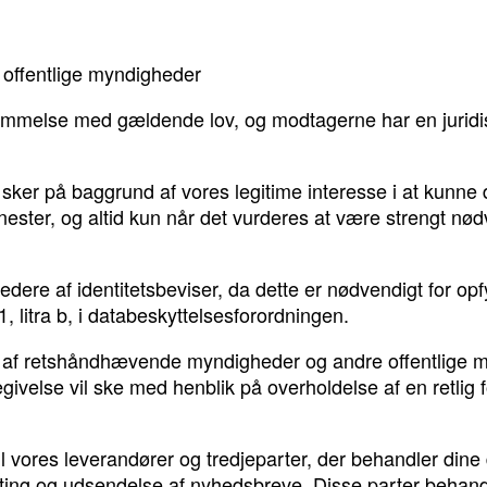
ffentlige myndigheder
temmelse med gældende lov, og modtagerne har en juridisk 
r sker på baggrund af vores legitime interesse i at kunne
ter, og altid kun når det vurderes at være strengt nødvendig
tedere af identitetsbeviser, da dette er nødvendigt for op
. 1, litra b, i databeskyttelsesforordningen.
et af retshåndhævende myndigheder og andre offentlige my
se vil ske med henblik på overholdelse af en retlig forplig
il vores leverandører og tredjeparter, der behandler din
ting og udsendelse af nyhedsbreve. Disse parter behandl