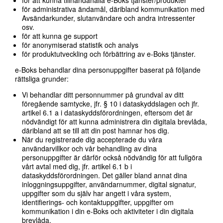
för att kunna tillhandahålla e-Boks tjänster/produkter
för administrativa ändamål, däribland kommunikation med
Avsändarkunder, slutanvändare och andra intressenter
osv.
för att kunna ge support
för anonymiserad statistik och analys
för produktutveckling och förbättring av e-Boks tjänster.
e-Boks behandlar dina personuppgifter baserat på följande
rättsliga grunder:
Vi behandlar ditt personnummer på grundval av ditt
föregående samtycke, jfr. § 10 i dataskyddslagen och jfr.
artikel 6.1 a i dataskyddsförordningen, eftersom det är
nödvändigt för att kunna administrera din digitala brevlåda,
däribland att se till att din post hamnar hos dig.
När du registrerade dig accepterade du våra
användarvillkor och vår behandling av dina
personuppgifter är därför också nödvändig för att fullgöra
vårt avtal med dig, jfr. artikel 6.1 b i
dataskyddsförordningen. Det gäller bland annat dina
inloggningsuppgifter, användarnummer, digital signatur,
uppgifter som du själv har angett i våra system,
identifierings- och kontaktuppgifter, uppgifter om
kommunikation i din e-Boks och aktiviteter i din digitala
brevlåda.