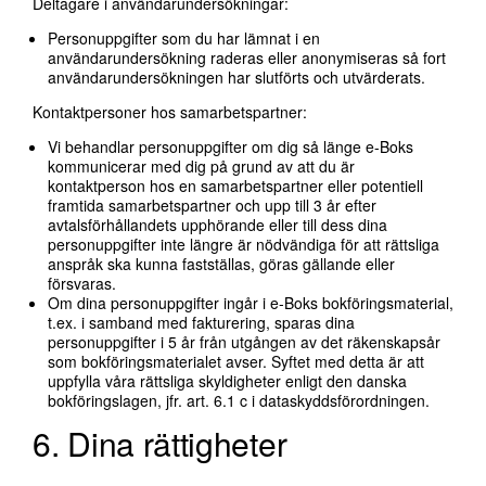
Deltagare i användarundersökningar:
Personuppgifter som du har lämnat i en
användarundersökning raderas eller anonymiseras så fort
användarundersökningen har slutförts och utvärderats.
Kontaktpersoner hos samarbetspartner:
Vi behandlar personuppgifter om dig så länge e-Boks
kommunicerar med dig på grund av att du är
kontaktperson hos en samarbetspartner eller potentiell
framtida samarbetspartner och upp till 3 år efter
avtalsförhållandets upphörande eller till dess dina
personuppgifter inte längre är nödvändiga för att rättsliga
anspråk ska kunna fastställas, göras gällande eller
försvaras.
Om dina personuppgifter ingår i e-Boks bokföringsmaterial,
t.ex. i samband med fakturering, sparas dina
personuppgifter i 5 år från utgången av det räkenskapsår
som bokföringsmaterialet avser. Syftet med detta är att
uppfylla våra rättsliga skyldigheter enligt den danska
bokföringslagen, jfr. art. 6.1 c i dataskyddsförordningen.
6. Dina rättigheter