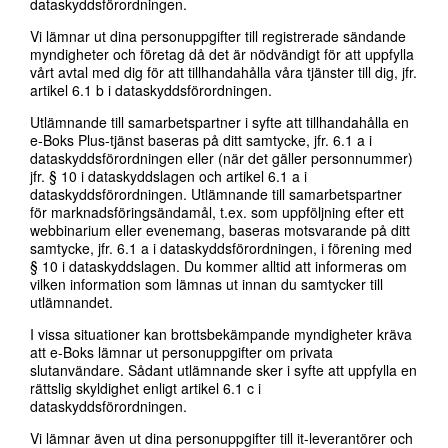
dataskyddsförordningen.
Vi lämnar ut dina personuppgifter till registrerade sändande
myndigheter och företag då det är nödvändigt för att uppfylla
vårt avtal med dig för att tillhandahålla våra tjänster till dig, jfr.
artikel 6.1 b i dataskyddsförordningen.
Utlämnande till samarbetspartner i syfte att tillhandahålla en
e-Boks Plus-tjänst baseras på ditt samtycke, jfr. 6.1 a i
dataskyddsförordningen eller (när det gäller personnummer)
jfr. § 10 i dataskyddslagen och artikel 6.1 a i
dataskyddsförordningen. Utlämnande till samarbetspartner
för marknadsföringsändamål, t.ex. som uppföljning efter ett
webbinarium eller evenemang, baseras motsvarande på ditt
samtycke, jfr. 6.1 a i dataskyddsförordningen, i förening med
§ 10 i dataskyddslagen. Du kommer alltid att informeras om
vilken information som lämnas ut innan du samtycker till
utlämnandet.
I vissa situationer kan brottsbekämpande myndigheter kräva
att e-Boks lämnar ut personuppgifter om privata
slutanvändare. Sådant utlämnande sker i syfte att uppfylla en
rättslig skyldighet enligt artikel 6.1 c i
dataskyddsförordningen.
Vi lämnar även ut dina personuppgifter till it-leverantörer och