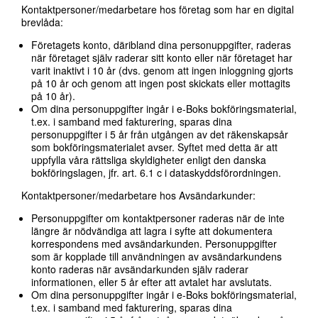
Kontaktpersoner/medarbetare hos företag som har en digital
brevlåda:
Företagets konto, däribland dina personuppgifter, raderas
när företaget själv raderar sitt konto eller när företaget har
varit inaktivt i 10 år (dvs. genom att ingen inloggning gjorts
på 10 år och genom att ingen post skickats eller mottagits
på 10 år).
Om dina personuppgifter ingår i e-Boks bokföringsmaterial,
t.ex. i samband med fakturering, sparas dina
personuppgifter i 5 år från utgången av det räkenskapsår
som bokföringsmaterialet avser. Syftet med detta är att
uppfylla våra rättsliga skyldigheter enligt den danska
bokföringslagen, jfr. art. 6.1 c i dataskyddsförordningen.
Kontaktpersoner/medarbetare hos Avsändarkunder:
Personuppgifter om kontaktpersoner raderas när de inte
längre är nödvändiga att lagra i syfte att dokumentera
korrespondens med avsändarkunden. Personuppgifter
som är kopplade till användningen av avsändarkundens
konto raderas när avsändarkunden själv raderar
informationen, eller 5 år efter att avtalet har avslutats.
Om dina personuppgifter ingår i e-Boks bokföringsmaterial,
t.ex. i samband med fakturering, sparas dina