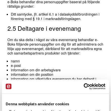
e-Boks behandlar dina personuppgifter baserat på följande
rättsliga grunder:
Ditt samtycke, jfr. artikel 6.1 a i dataskyddsförordningen i
förening med § 19.1 i marknadsföringslagen.
2.5 Deltagare i evenemang
Om du ska delta i något av våra evenemang behandlar e-
Boks följande personuppgifter om dig för att administrera och
följa upp evenemanget, däribland för att marknadsföra egna
och samarbetspartners produkter och tjänster:
namn
e-post
information om din arbetsgivare
information om din position
information om vilket/vilka evenemang du har deltagit i.
e-Boks behandlar dina personuppgifter baserat på följande
rättsliga grunder:
Ditt samtycke, jfr. artikel 6.1 a i dataskyddsförordningen i
förening med § 19.1 i marknadsföringslagen.
Denna webbplats använder cookies