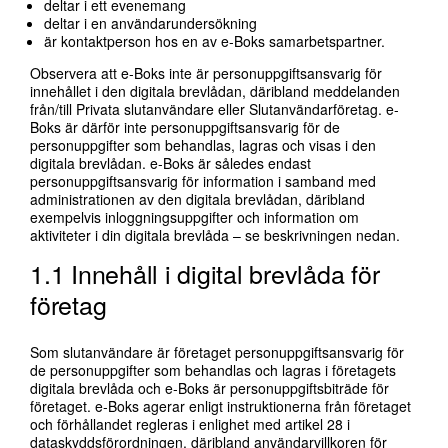
deltar i ett evenemang
deltar i en användarundersökning
är kontaktperson hos en av e-Boks samarbetspartner.
Observera att e-Boks inte är personuppgiftsansvarig för
innehållet i den digitala brevlådan, däribland meddelanden
från/till Privata slutanvändare eller Slutanvändarföretag. e-
Boks är därför inte personuppgiftsansvarig för de
personuppgifter som behandlas, lagras och visas i den
digitala brevlådan. e-Boks är således endast
personuppgiftsansvarig för information i samband med
administrationen av den digitala brevlådan, däribland
exempelvis inloggningsuppgifter och information om
aktiviteter i din digitala brevlåda – se beskrivningen nedan.
1.1 Innehåll i digital brevlåda för
företag
Som slutanvändare är företaget personuppgiftsansvarig för
de personuppgifter som behandlas och lagras i företagets
digitala brevlåda och e-Boks är personuppgiftsbiträde för
företaget. e-Boks agerar enligt instruktionerna från företaget
och förhållandet regleras i enlighet med artikel 28 i
dataskyddsförordningen, däribland användarvillkoren för