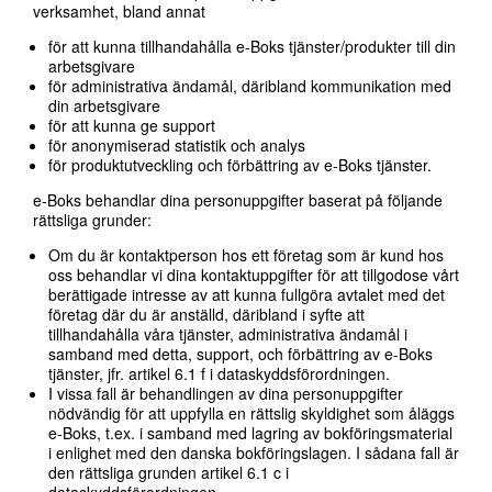
verksamhet, bland annat
för att kunna tillhandahålla e-Boks tjänster/produkter till din
arbetsgivare
för administrativa ändamål, däribland kommunikation med
din arbetsgivare
för att kunna ge support
för anonymiserad statistik och analys
för produktutveckling och förbättring av e-Boks tjänster.
e-Boks behandlar dina personuppgifter baserat på följande
rättsliga grunder:
Om du är kontaktperson hos ett företag som är kund hos
oss behandlar vi dina kontaktuppgifter för att tillgodose vårt
berättigade intresse av att kunna fullgöra avtalet med det
företag där du är anställd, däribland i syfte att
tillhandahålla våra tjänster, administrativa ändamål i
samband med detta, support, och förbättring av e-Boks
tjänster, jfr. artikel 6.1 f i dataskyddsförordningen.
I vissa fall är behandlingen av dina personuppgifter
nödvändig för att uppfylla en rättslig skyldighet som åläggs
e-Boks, t.ex. i samband med lagring av bokföringsmaterial
i enlighet med den danska bokföringslagen. I sådana fall är
den rättsliga grunden artikel 6.1 c i
dataskyddsförordningen.