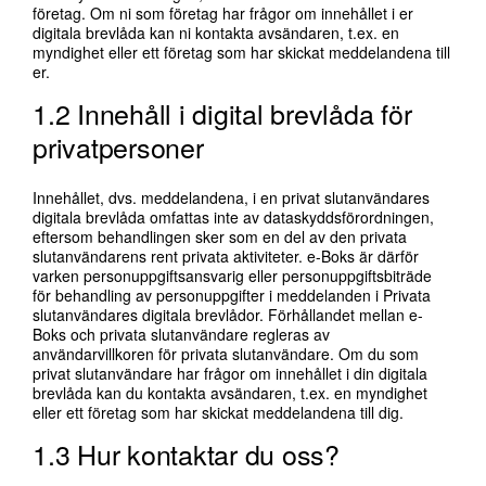
företag. Om ni som företag har frågor om innehållet i er
digitala brevlåda kan ni kontakta avsändaren, t.ex. en
myndighet eller ett företag som har skickat meddelandena till
er.
1.2 Innehåll i digital brevlåda för
privatpersoner
Innehållet, dvs. meddelandena, i en privat slutanvändares
digitala brevlåda omfattas inte av dataskyddsförordningen,
eftersom behandlingen sker som en del av den privata
slutanvändarens rent privata aktiviteter. e-Boks är därför
varken personuppgiftsansvarig eller personuppgiftsbiträde
för behandling av personuppgifter i meddelanden i Privata
slutanvändares digitala brevlådor. Förhållandet mellan e-
Boks och privata slutanvändare regleras av
användarvillkoren för privata slutanvändare. Om du som
privat slutanvändare har frågor om innehållet i din digitala
brevlåda kan du kontakta avsändaren, t.ex. en myndighet
eller ett företag som har skickat meddelandena till dig.
1.3 Hur kontaktar du oss?