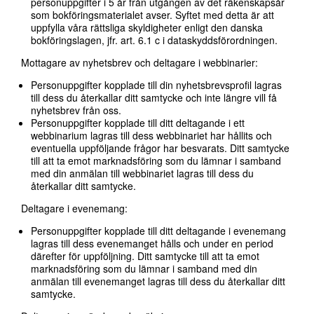
personuppgifter i 5 år från utgången av det räkenskapsår
som bokföringsmaterialet avser. Syftet med detta är att
uppfylla våra rättsliga skyldigheter enligt den danska
bokföringslagen, jfr. art. 6.1 c i dataskyddsförordningen.
Mottagare av nyhetsbrev och deltagare i webbinarier:
Personuppgifter kopplade till din nyhetsbrevsprofil lagras
till dess du återkallar ditt samtycke och inte längre vill få
nyhetsbrev från oss.
Personuppgifter kopplade till ditt deltagande i ett
webbinarium lagras till dess webbinariet har hållits och
eventuella uppföljande frågor har besvarats. Ditt samtycke
till att ta emot marknadsföring som du lämnar i samband
med din anmälan till webbinariet lagras till dess du
återkallar ditt samtycke.
Deltagare i evenemang:
Personuppgifter kopplade till ditt deltagande i evenemang
lagras till dess evenemanget hålls och under en period
därefter för uppföljning. Ditt samtycke till att ta emot
marknadsföring som du lämnar i samband med din
anmälan till evenemanget lagras till dess du återkallar ditt
samtycke.