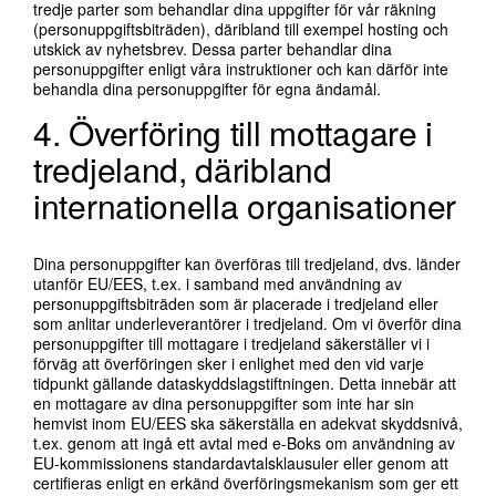
tredje parter som behandlar dina uppgifter för vår räkning
(personuppgiftsbiträden), däribland till exempel hosting och
utskick av nyhetsbrev. Dessa parter behandlar dina
personuppgifter enligt våra instruktioner och kan därför inte
behandla dina personuppgifter för egna ändamål.
4. Överföring till mottagare i
tredjeland, däribland
internationella organisationer
Dina personuppgifter kan överföras till tredjeland, dvs. länder
utanför EU/EES, t.ex. i samband med användning av
personuppgiftsbiträden som är placerade i tredjeland eller
som anlitar underleverantörer i tredjeland. Om vi överför dina
personuppgifter till mottagare i tredjeland säkerställer vi i
förväg att överföringen sker i enlighet med den vid varje
tidpunkt gällande dataskyddslagstiftningen. Detta innebär att
en mottagare av dina personuppgifter som inte har sin
hemvist inom EU/EES ska säkerställa en adekvat skyddsnivå,
t.ex. genom att ingå ett avtal med e-Boks om användning av
EU-kommissionens standardavtalsklausuler eller genom att
certifieras enligt en erkänd överföringsmekanism som ger ett