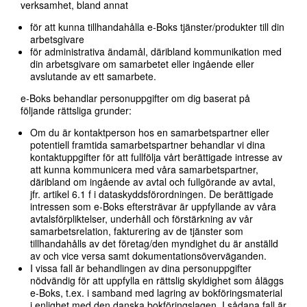
verksamhet, bland annat
för att kunna tillhandahålla e-Boks tjänster/produkter till din
arbetsgivare
för administrativa ändamål, däribland kommunikation med
din arbetsgivare om samarbetet eller ingående eller
avslutande av ett samarbete.
e-Boks behandlar personuppgifter om dig baserat på
följande rättsliga grunder:
Om du är kontaktperson hos en samarbetspartner eller
potentiell framtida samarbetspartner behandlar vi dina
kontaktuppgifter för att fullfölja vårt berättigade intresse av
att kunna kommunicera med våra samarbetspartner,
däribland om ingående av avtal och fullgörande av avtal,
jfr. artikel 6.1 f i dataskyddsförordningen. De berättigade
intressen som e-Boks eftersträvar är uppfyllande av våra
avtalsförpliktelser, underhåll och förstärkning av vår
samarbetsrelation, fakturering av de tjänster som
tillhandahålls av det företag/den myndighet du är anställd
av och vice versa samt dokumentationsöverväganden.
I vissa fall är behandlingen av dina personuppgifter
nödvändig för att uppfylla en rättslig skyldighet som åläggs
e-Boks, t.ex. i samband med lagring av bokföringsmaterial
i enlighet med den danska bokföringslagen. I sådana fall är