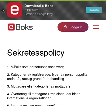
Download e-Boks
Hämta
e-Boks A/S
Gratis på Google Play
Logga in
Sekretesspolicy
1.
e-Boks som personuppgiftsansvarig
2.
Kategorier av registrerade, typer av personuppgifter,
ändamål, rättslig grund för behandling
3.
Mottagare eller kategorier av mottagare
4.
Överföring till mottagare i tredjeland, däribland
internationella organisationer
5.
Lagring av dina personuppgifter