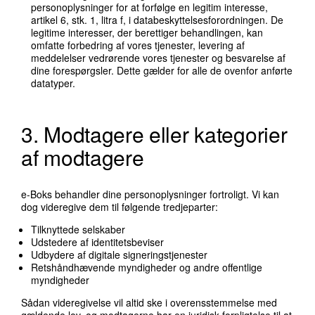
personoplysninger for at forfølge en legitim interesse,
artikel 6, stk. 1, litra f, i databeskyttelsesforordningen. De
legitime interesser, der berettiger behandlingen, kan
omfatte forbedring af vores tjenester, levering af
meddelelser vedrørende vores tjenester og besvarelse af
dine forespørgsler. Dette gælder for alle de ovenfor anførte
datatyper.
3. Modtagere eller kategorier
af modtagere
e-Boks behandler dine personoplysninger fortroligt. Vi kan
dog videregive dem til følgende tredjeparter:
Tilknyttede selskaber
Udstedere af identitetsbeviser
Udbydere af digitale signeringstjenester
Retshåndhævende myndigheder og andre offentlige
myndigheder
Sådan videregivelse vil altid ske i overensstemmelse med
gældende lov, og modtagerne har en juridisk forpligtelse til at