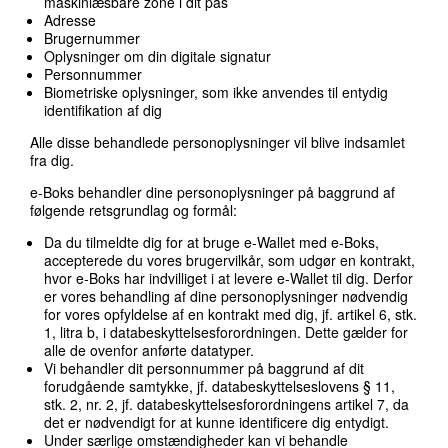
maskinlæsbare zone i dit pas
Adresse
Brugernummer
Oplysninger om din digitale signatur
Personnummer
Biometriske oplysninger, som ikke anvendes til entydig
identifikation af dig
Alle disse behandlede personoplysninger vil blive indsamlet
fra dig.
e-Boks behandler dine personoplysninger på baggrund af
følgende retsgrundlag og formål:
Da du tilmeldte dig for at bruge e-Wallet med e-Boks,
accepterede du vores brugervilkår, som udgør en kontrakt,
hvor e-Boks har indvilliget i at levere e-Wallet til dig. Derfor
er vores behandling af dine personoplysninger nødvendig
for vores opfyldelse af en kontrakt med dig, jf. artikel 6, stk.
1, litra b, i databeskyttelsesforordningen. Dette gælder for
alle de ovenfor anførte datatyper.
Vi behandler dit personnummer på baggrund af dit
forudgående samtykke, jf. databeskyttelseslovens § 11,
stk. 2, nr. 2, jf. databeskyttelsesforordningens artikel 7, da
det er nødvendigt for at kunne identificere dig entydigt.
Under særlige omstændigheder kan vi behandle